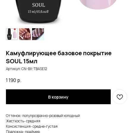
Камуфлирующее базовое покрытие
SOUL 15мл
Артикул:
CN-BX-TBASE12
1 190
р.
В корзину
Оттенок- полупрозрачно-розовый холодный
Жесткость- средняя
Консистенция- средне-густая
Подложка- праймер