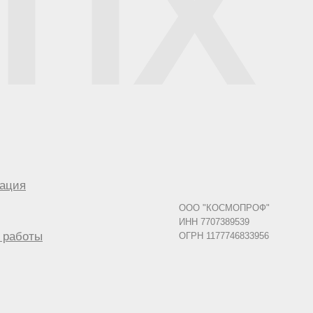
TIX
ация
ООО "КОСМОПРОФ"
ИНН 7707389539
 работы
ОГРН 1177746833956