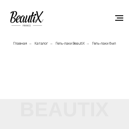
Главная
Product
Главная
Каталог
Гель-лаки BeautiX
Гель-лаки 8мл
→
→
→
BEAUTIX