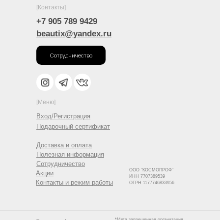
[Контакты]
+7 905 789 9429
beautix@yandex.ru
Сотрудничество
[Меню]
Вход/Регистрация
Подарочный сертификат
Доставка и оплата
Полезная информация
Сотрудничество
ООО "КОСМОПРОФ"
Акции
ИНН 7707389539
Контакты и режим работы
ОГРН 1177746833956
*Meta запрещенная организация