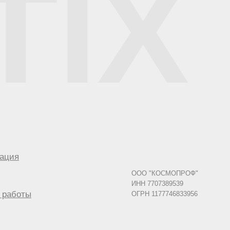
TIX
ация
ООО "КОСМОПРОФ"
ИНН 7707389539
 работы
ОГРН 1177746833956