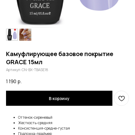
Камуфлирующее базовое покрытие
GRACE 15мл
Артикул:
CN-BX-TBASE18
1 190
р.
В корзину
Оттенок-сиреневый
Жесткость-средняя
Консистенция-средне-густая
Подложка-праймер