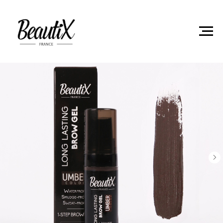
Главная
Уход для бровей
Тинт для бровей BeautiX
6мл, оттенок UMBER