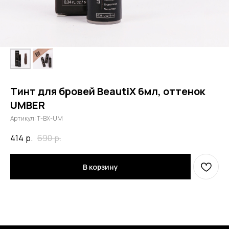
Тинт для бровей BeautiX 6мл, оттенок
UMBER
Артикул:
T-BX-UM
414
р.
690
р.
В корзину