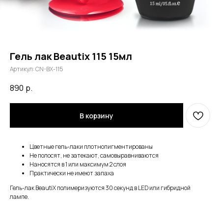
Гель лак Beautix 115 15мл
Артикул:
CN-BX-115
890
р.
В корзину
Цветные гель-лаки плотнопигментированы
Не полосят, не затекают, самовыравниваются
Наносятся в 1 или максимум 2 слоя
Практически не имеют запаха
Гель-лак BeautiX полимеризуются 30 секунд в LED или гибридной
лампе.