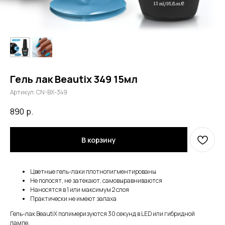
Гель лак Beautix 349 15мл
Артикул:
CN-BX-349
890
р.
В корзину
Цветные гель-лаки плотнопигментированы
Не полосят, не затекают, самовыравниваются
Наносятся в 1 или максимум 2 слоя
Практически не имеют запаха
Гель-лак BeautiX полимеризуются 30 секунд в LED или гибридной
лампе.