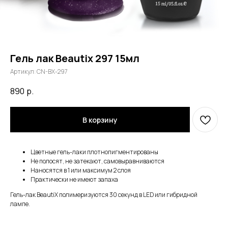
Гель лак Beautix 297 15мл
Артикул:
CN-BX-297
890
р.
В корзину
Цветные гель-лаки плотнопигментированы
Не полосят, не затекают, самовыравниваются
Наносятся в 1 или максимум 2 слоя
Практически не имеют запаха
Гель-лак BeautiX полимеризуются 30 секунд в LED или гибридной
лампе.