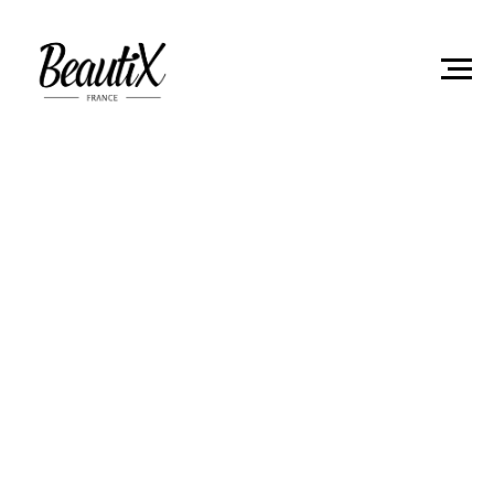
Главная
Гель-лаки
Гель лак Beautix 939 15мл
"LOLLIPOP"