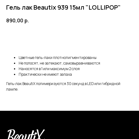
Гель лак Beautix 939 15мл "LOLLIPOP"
890,00
р.
В корзину
Цветные гель-лаки плотнопигментированы
Не полосят, не затекают, самовыравниваются
Наносятся в 1 или максимум 2 слоя
Практически не имеют запаха
Гель-лак BeautiX полимеризуются 30 секунд в LED или гибридной
лампе.