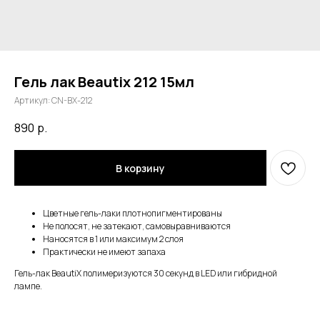
Гель лак Beautix 212 15мл
Артикул:
CN-BX-212
890
р.
В корзину
Цветные гель-лаки плотнопигментированы
Не полосят, не затекают, самовыравниваются
Наносятся в 1 или максимум 2 слоя
Практически не имеют запаха
Гель-лак BeautiX полимеризуются 30 секунд в LED или гибридной
лампе.