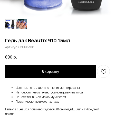
Гель лак Beautix 910 15мл
Артикул:
CN-BX-910
890
р.
В корзину
Цветные гель-лаки плотнопигментированы
Не полосят, не затекают, самовыравниваются
Наносятся в 1 или максимум 2 слоя
Практически не имеют запаха
Гель-лак BeautiX полимеризуются 30 секунд в LED или гибридной
лампе.