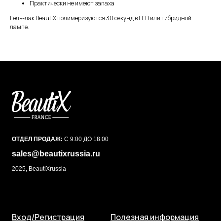
Практически не имеют запаха
Гель-лак BeautiX полимеризуются 30 секунд в LED или гибридной
лампе.
ОТДЕЛ ПРОДАЖ:
С 9:00 ДО 18:00
sales@beautixrussia.ru
2025, BeautiXrussia
Вход/Регистрация
Полезная информация