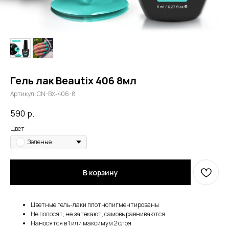
Гель лак Beautix 406 8мл
Артикул:
CN-BX-406-8
590
р.
Цвет
Зеленые
В корзину
Цветные гель-лаки плотнопигментированы
Не полосят, не затекают, самовыравниваются
Наносятся в 1 или максимум 2 слоя