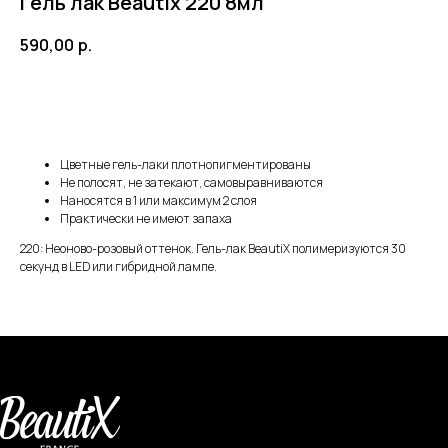
Гель лак Beautix 220 8мл
590,00
р.
В корзину
Цветные гель-лаки плотнопигментированы
Не полосят, не затекают, самовыравниваются
Наносятся в 1 или максимум 2 слоя
Практически не имеют запаха
220: Неоново-розовый оттенок. Гель-лак BeautiX полимеризуются 30
секунд в LED или гибридной лампе.