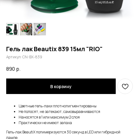
Гель лак Beautix 839 15мл "RIO"
Артикул:
CN-BX-839
890
р.
В корзину
Цветные гель-лаки плотнопигментированы
Не полосят, не затекают, самовыравниваются
Наносятся в 1 или максимум 2 слоя
Практически не имеют запаха
Гель-лак BeautiX полимеризуются 30 секунд в LED или гибридной
лампе.