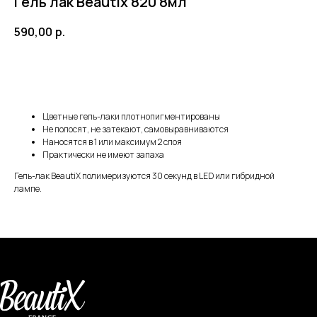
Гель лак Beautix 820 8мл
590,00
р.
В корзину
Цветные гель-лаки плотнопигментированы
Не полосят, не затекают, самовыравниваются
Наносятся в 1 или максимум 2 слоя
Практически не имеют запаха
Гель-лак BeautiX полимеризуются 30 секунд в LED или гибридной
лампе.