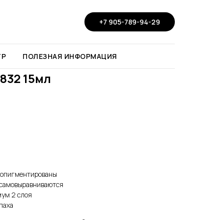
+7 905-789-94-29
ТР
ПОЛЕЗНАЯ ИНФОРМАЦИЯ
 832 15мл
нопигментированы
, самовыравниваются
мум 2 слоя
паха