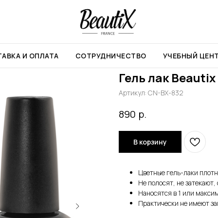
15мл
АВКА И ОПЛАТА
СОТРУДНИЧЕСТВО
УЧЕБНЫЙ ЦЕН
Гель лак Beautix
Артикул:
CN-BX-832
р.
890
В корзину
Цветные гель-лаки плот
Не полосят, не затекают
Наносятся в 1 или макси
Практически не имеют за