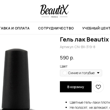
8мл
АВКА И ОПЛАТА
СОТРУДНИЧЕСТВО
УЧЕБНЫЙ ЦЕН
Гель лак Beautix
Артикул:
CN-BX-319-8
р.
590
Цвет
Синие и голубые
В корзину
Цветные гель-лаки плот
Не полосят, не затекают