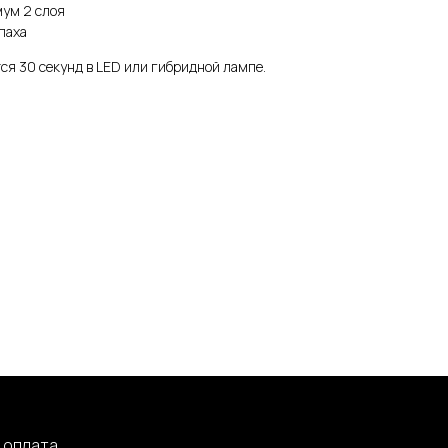
мум 2 слоя
паха
ся 30 секунд в LED или гибридной лампе.
 оплата