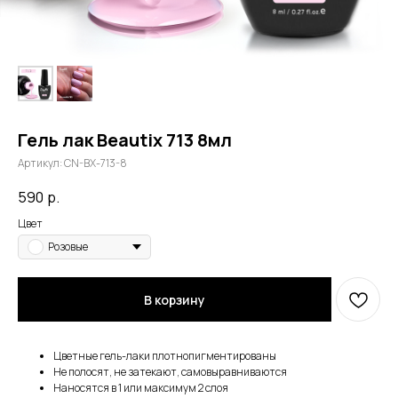
Гель лак Beautix 713 8мл
Артикул:
CN-BX-713-8
590
р.
Цвет
Розовые
В корзину
Цветные гель-лаки плотнопигментированы
Не полосят, не затекают, самовыравниваются
Наносятся в 1 или максимум 2 слоя