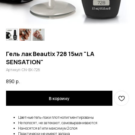
Гель лак Beautix 728 15мл "LA
SENSATION"
Артикул:
CN-BX-728
890
р.
В корзину
Цветные гель-лаки плотнопигментированы
Не полосят, не затекают, самовыравниваются
Наносятся в 1 или максимум 2 слоя
Практически не имеют запаха