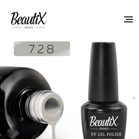
Главная
Гель-лаки
Гель лак Beautix 728 15мл "LA
SENSATION"