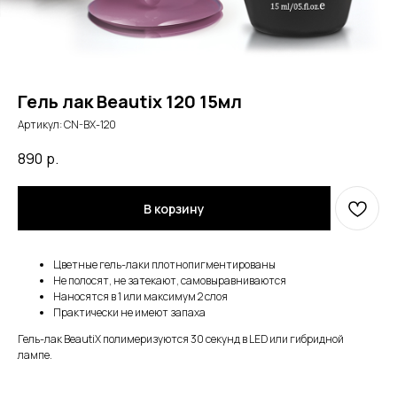
Гель лак Beautix 120 15мл
Артикул:
CN-BX-120
890
р.
В корзину
Цветные гель-лаки плотнопигментированы
Не полосят, не затекают, самовыравниваются
Наносятся в 1 или максимум 2 слоя
Практически не имеют запаха
Гель-лак BeautiX полимеризуются 30 секунд в LED или гибридной
лампе.