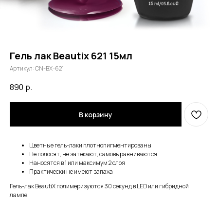
Гель лак Beautix 621 15мл
Артикул:
CN-BX-621
890
р.
В корзину
Цветные гель-лаки плотнопигментированы
Не полосят, не затекают, самовыравниваются
Наносятся в 1 или максимум 2 слоя
Практически не имеют запаха
Гель-лак BeautiX полимеризуются 30 секунд в LED или гибридной
лампе.