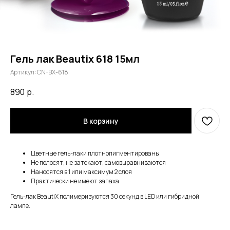
Гель лак Beautix 618 15мл
Артикул:
CN-BX-618
890
р.
В корзину
Цветные гель-лаки плотнопигментированы
Не полосят, не затекают, самовыравниваются
Наносятся в 1 или максимум 2 слоя
Практически не имеют запаха
Гель-лак BeautiX полимеризуются 30 секунд в LED или гибридной
лампе.