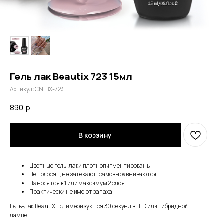
Гель лак Beautix 723 15мл
Артикул:
CN-BX-723
890
р.
В корзину
Цветные гель-лаки плотнопигментированы
Не полосят, не затекают, самовыравниваются
Наносятся в 1 или максимум 2 слоя
Практически не имеют запаха
Гель-лак BeautiX полимеризуются 30 секунд в LED или гибридной
лампе.