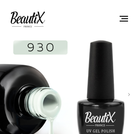
Главная
Гель-лаки
Гель лак Beautix 930 8мл
"BOHEMIA"