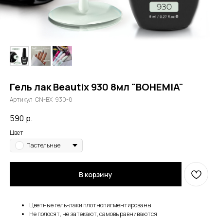
Гель лак Beautix 930 8мл "BOHEMIA"
Артикул:
CN-BX-930-8
590
р.
Цвет
Пастельные
В корзину
Цветные гель-лаки плотнопигментированы
Не полосят, не затекают, самовыравниваются