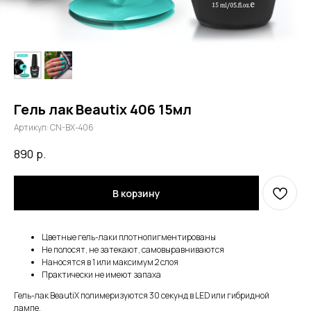
Гель лак Beautix 406 15мл
Артикул:
CN-BX-406
890
р.
В корзину
Цветные гель-лаки плотнопигментированы
Не полосят, не затекают, самовыравниваются
Наносятся в 1 или максимум 2 слоя
Практически не имеют запаха
Гель-лак BeautiX полимеризуются 30 секунд в LED или гибридной
лампе.