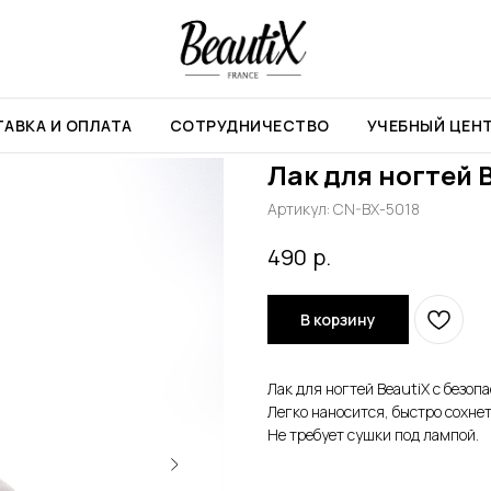
BeautiX 5018
АВКА И ОПЛАТА
СОТРУДНИЧЕСТВО
УЧЕБНЫЙ ЦЕН
Лак для ногтей 
Артикул:
CN-BX-5018
р.
490
В корзину
Лак для ногтей BeautiX с безо
Легко наносится, быстро сохне
Не требует сушки под лампой.