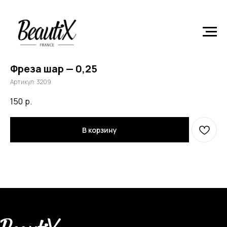
Главная
Расходные материалы и инструменты
Фреза
шар — 0,25
Фреза шар — 0,25
Артикул:
3209
150
р.
В корзину