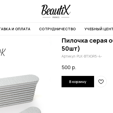
ычная 180/240 (толстая 50шт)
АВКА И ОПЛАТА
СОТРУДНИЧЕСТВО
УЧЕБНЫЙ ЦЕН
Пилочка серая о
50шт)
Артикул:
PLK-BTXGR5-4-
р.
500
В корзину