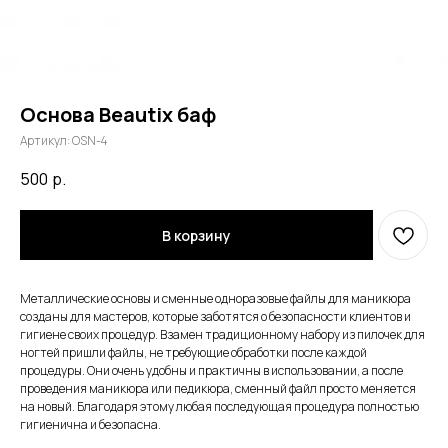
Основа Beautix баф
Артикул:
OSN-4
500
р.
В корзину
Металлические основы и сменные одноразовые файлы для маникюра
созданы для мастеров, которые заботятся о безопасности клиентов и
гигиене своих процедур. Взамен традиционному набору из пилочек для
ногтей пришли файлы, не требующие обработки после каждой
процедуры. Они очень удобны и практичны в использовании, а после
проведения маникюра или педикюра, сменный файл просто меняется
на новый. Благодаря этому любая последующая процедура полностью
гигиенична и безопасна.