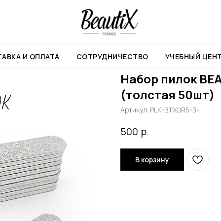
TIX серая обычная 150/220 (толстая 50шт)
АВКА И ОПЛАТА
СОТРУДНИЧЕСТВО
УЧЕБНЫЙ ЦЕН
Набор пилок BEA
(толстая 50шт)
Артикул:
PLK-BTXGR5-3-
р.
500
В корзину