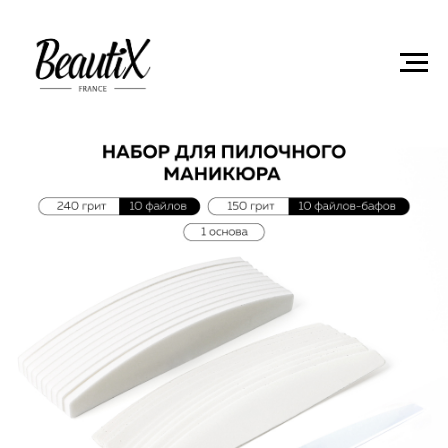
Главная
Обратно к списку товаров
Набор для
пилочного маникюра 240 гритт (10 шт.) + 150 грит (10 шт.) + 1
основа