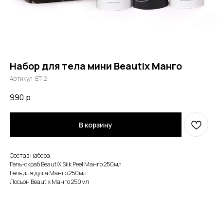
Набор для тела мини Beautix Манго
Артикул:
BT-2
990
р.
В корзину
Состав набора:
Гель-скраб BeautiX Silk Peel Манго 250мл
Гель для душа Манго 250мл
Лосьон Beautix Манго 250мл