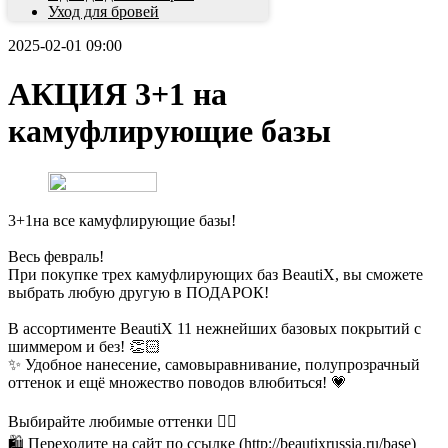
Уход для бровей
2025-02-01 09:00
АКЦИЯ 3+1 на
камуфлирующие базы
3+1на все камуфлирующие базы!
Весь февраль!
При покупке трех камуфлирующих баз BeautiX, вы сможете
выбрать любую другую в ПОДАРОК!
В ассортименте BeautiX 11 нежнейших базовых покрытий с
шиммером и без! 👏🏻
✨ Удобное нанесение, самовыравнивание, полупрозрачный
оттенок и ещё множество поводов влюбиться! 💗
Выбирайте любимые оттенки 👆🏻
🛍️ Переходите на сайт по ссылке (http://beautixrussia.ru/base)