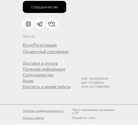
Сотрудничество
[Меню]
Вход/Регистрация
Подарочный сертификат
Доставка и оплата
Полезная информация
Сотрудничество
ООО "КОСМОПРОФ"
Акции
ИНН 7707389539
Контакты и режим работы
ОГРН 1177746833956
*Meta запрещенная организация
Политика конфиденциальности
в РФ
Договор оферты
Разработка сайта