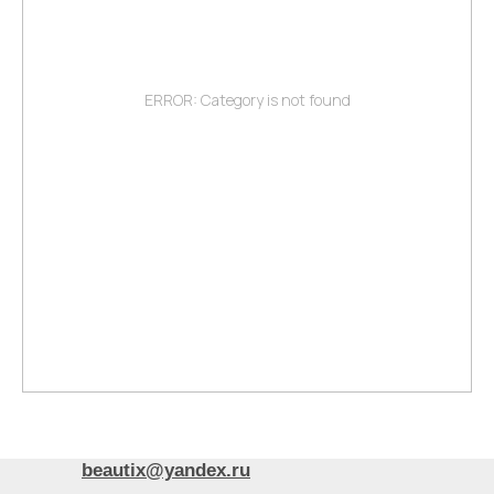
ERROR: Category is not found
BEAUTIX
[Контакты]
+7 905 789 9429
beautix@yandex.ru