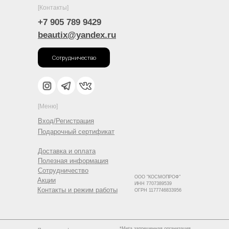
[Контакты]
+7 905 789 9429
beautix@yandex.ru
Сотрудничество
[Меню]
Вход/Регистрация
Подарочный сертификат
Доставка и оплата
Полезная информация
Сотрудничество
ООО "КОСМОПРОФ"
Акции
ИНН 7707389539
Контакты и режим работы
ОГРН 1177746833956
*Meta запрещенная организация