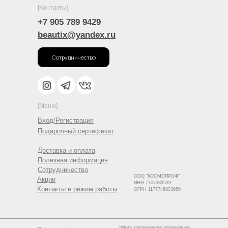
[Контакты]
+7 905 789 9429
beautix@yandex.ru
Сотрудничество
[Меню]
Вход/Регистрация
Подарочный сертификат
Доставка и оплата
Полезная информация
Сотрудничество
ООО "КОСМОПРОФ"
Акции
ИНН 7707389539
Контакты и режим работы
ОГРН 1177746833956
*Meta запрещенная организация