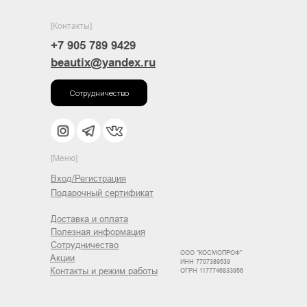
[Контакты]
+7 905 789 9429
beautix@yandex.ru
Сотрудничество
[Меню]
Вход/Регистрация
Подарочный сертификат
Доставка и оплата
Полезная информация
Сотрудничество
ООО "КОСМОПРОФ"
Акции
ИНН 7707389539
Контакты и режим работы
ОГРН 1177746833956