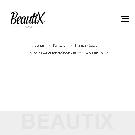
Главная
Product
Главная
Каталог
Пилки и бафы
→
→
→
Пилки на деревянной основе
Толстые пилки
→
BEAUTIX